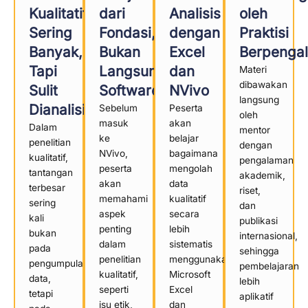
Kualitatif
dari
Analisis
oleh
Sering
Fondasi,
dengan
Praktisi
Banyak,
Bukan
Excel
Berpenga
Tapi
Langsung
dan
Materi
dibawakan
Sulit
Software
NVivo
langsung
Dianalisis
Sebelum
Peserta
oleh
masuk
akan
Dalam
mentor
ke
belajar
penelitian
dengan
NVivo,
bagaimana
kualitatif,
pengalaman
peserta
mengolah
tantangan
akademik,
akan
data
terbesar
riset,
memahami
kualitatif
sering
dan
aspek
secara
kali
publikasi
penting
lebih
bukan
internasional,
dalam
sistematis
pada
sehingga
penelitian
menggunakan
pengumpulan
pembelajaran
kualitatif,
Microsoft
data,
lebih
seperti
Excel
tetapi
aplikatif
isu etik,
dan