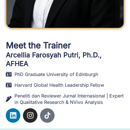
Meet the Trainer
Arcellia Farosyah Putri, Ph.D.,
AFHEA
PhD Graduate University of Edinburgh
Harvard Global Health Leadership Fellow
Peneliti dan Reviewer Jurnal Internasional | Expert
in Qualitative Research & NVivo Analysis
L
I
T
i
n
i
n
s
k