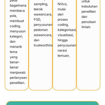
pada
untuk
sampling,
NVivo,
bagaimana
kebutuhan
teknik
mulai
membaca
penelitian
wawancara,
dari
pola,
dan
FGD,
proses
membuat
penulisan
penyusunan
coding,
coding,
ilmiah.
pedoman
kategorisasi,
menyusun
wawancara,
visualisasi,
kategori,
dan
hingga
dan
trustworthiness.
penyusunan
menarik
narasi
tema
temuan.
yang
benar-
benar
menjawab
pertanyaan
penelitian.