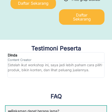
Daftar Sekarang
Daftar
Sekarang
Testimoni Peserta
Dinda
Ren
Content Creator
Free
Setelah ikut workshop ini, saya jadi lebih paham cara pilih
Mate
produk, bikin konten, dan lihat peluang jualannya.
saya
keba
FAQ
Rekaman dapat berapa lama?