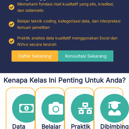
Memahami fondasi riset kualitatif yang etis, kredibel,
dan sistematis
Belajar teknik coding, kategorisasi data, dan interpretasi
temuan penelitian
Praktik analisis data kualitatif menggunakan Excel dan
NVivo secara terarah
Daftar Sekarang
Konsultasi Sekarang
Kenapa Kelas Ini Penting Untuk Anda?
Data
Belajar
Praktik
Dibimbing