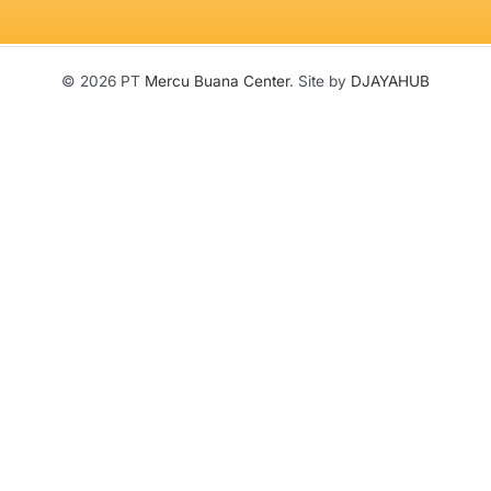
g
o
d
r
k
r
o
i
a
a
k
n
m
© 2026 PT
Mercu Buana Center
. Site by
DJAYAHUB
m
-
f