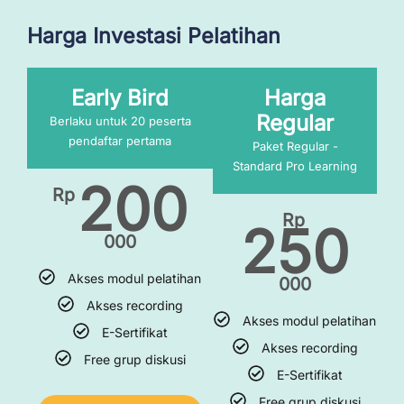
k
t
t
e
a
o
Harga Investasi Pelatihan
d
g
k
i
r
Early Bird
Harga
n
a
m
Regular
Berlaku untuk 20 peserta
pendaftar pertama
Paket Regular -
Standard Pro Learning
200
Rp
Rp
250
000
Akses modul pelatihan
000
Akses recording
Akses modul pelatihan
E-Sertifikat
Akses recording
Free grup diskusi
E-Sertifikat
Free grup diskusi