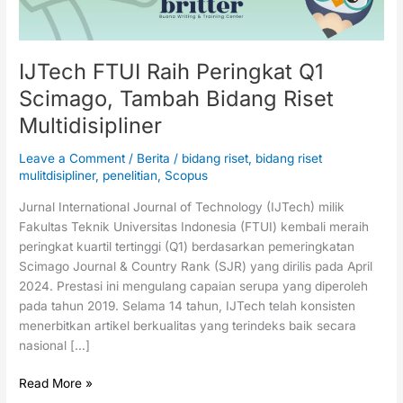
Riset
Multidisipliner
IJTech FTUI Raih Peringkat Q1
Scimago, Tambah Bidang Riset
Multidisipliner
Leave a Comment
/
Berita
/
bidang riset
,
bidang riset
mulitdisipliner
,
penelitian
,
Scopus
Jurnal International Journal of Technology (IJTech) milik
Fakultas Teknik Universitas Indonesia (FTUI) kembali meraih
peringkat kuartil tertinggi (Q1) berdasarkan pemeringkatan
Scimago Journal & Country Rank (SJR) yang dirilis pada April
2024. Prestasi ini mengulang capaian serupa yang diperoleh
pada tahun 2019. Selama 14 tahun, IJTech telah konsisten
menerbitkan artikel berkualitas yang terindeks baik secara
nasional […]
Read More »