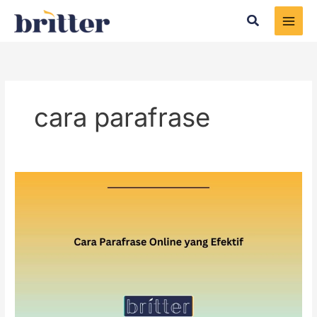
Skip
Search
to
content
cara parafrase
Cara
Parafrase
Online
yang
Efektif