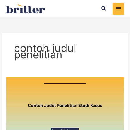
Skip
Search
to
content
contoh judul
penelitian
Contoh
Judul
Penelitian
Studi
Kasus