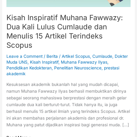
Menulis
15
Artikel
Kisah Inspiratif Muhana Fawwazy:
Terindeks
Dua Kali Lulus Cumlaude dan
Scopus
Menulis 15 Artikel Terindeks
Scopus
Leave a Comment
/
Berita
/
Artikel Scopus
,
Cumlaude
,
Dokter
Muda UNS
,
Kisah Inspiratif
,
Muhana Fawwazy Ilyas
,
Pendidikan Kedokteran
,
Penelitian Neuroscience
,
prestasi
akademik
Kesuksesan akademik bukanlah hal yang mudah dicapai,
namun Muhana Fawwazy Ilyas berhasil membuktikan dirinya
sebagai seorang mahasiswa berprestasi dengan meraih gelar
cumlaude dua kali berturut-turut. Tidak hanya itu, ia juga
berhasil menulis 15 artikel ilmiah yang terindeks Scopus. Artikel
ini akan membahas perjalanan akademis dan profesional dr.
Muhana yang patut dijadikan inspirasi bagi generasi muda. […]