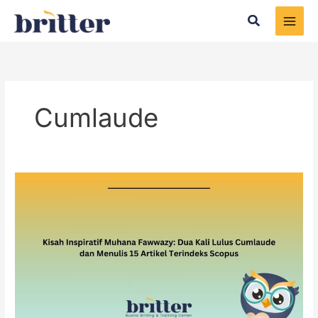
Skip
Search
to
content
Cumlaude
Kisah
Inspiratif
Muhana
Fawwazy:
Dua
Kali
Lulus
Cumlaude
dan