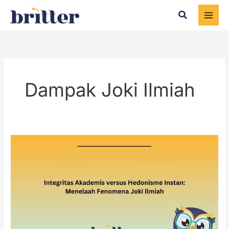
Skip
Search
to
content
Dampak Joki Ilmiah
Integritas
Akademis
versus
Hedonisme
Instan:
Menelaah
Fenomena
Joki