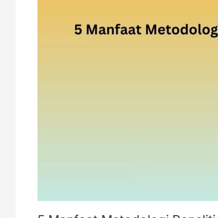
Cek
Disini