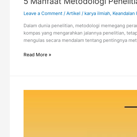
5 Manfaat Metodologi Peneliti
Leave a Comment
/
Artikel
/
karya ilmiah
,
Keandalan 
Dalam dunia penelitian, metodologi memegang perana
kompas yang mengarahkan jalannya penelitian, tetapi
mengulas secara mendalam tentang pentingnya metod
Read More »
Tinjauan
Pustaka:
Esensi
Dalam
Riset
Akademik