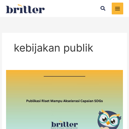
Skip
Search
to
content
kebijakan publik
Publikasi
Riset
Mampu
Akselerasi
Capaian
SDGs