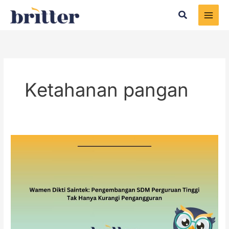
Skip
Search
to
content
Ketahanan pangan
Wamen
Dikti
Saintek:
Pengembangan
SDM
Perguruan
Tinggi
Tak