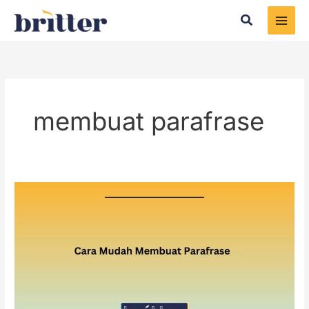
Skip
Search
to
content
membuat parafrase
Cara
Mudah
Membuat
Parafrase