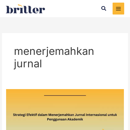
Skip
Search
to
content
menerjemahkan
jurnal
Strategi
Efektif
dalam
Menerjemahkan
Jurnal
Internasional