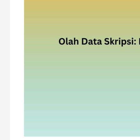
&
Pemula