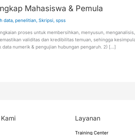
Lengkap Mahasiswa & Pemula
h data
,
penelitian
,
Skripsi
,
spss
h rangkaian proses untuk membersihkan, menyusun, menganalisis
memastikan validitas dan kredibilitas temuan, sehingga kesimpu
tuk data numerik & pengujian hubungan pengaruh. 2) […]
 Kami
Layanan
Training Center