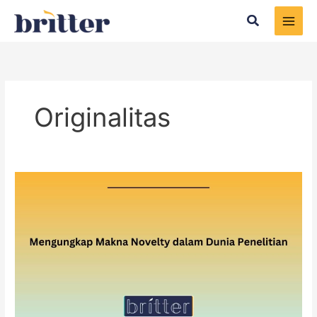
Skip
Search
to
content
Originalitas
Mengungkap
Makna
Novelty
dalam
Dunia
Penelitian