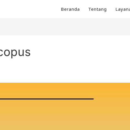
Beranda
Tentang
Layan
copus