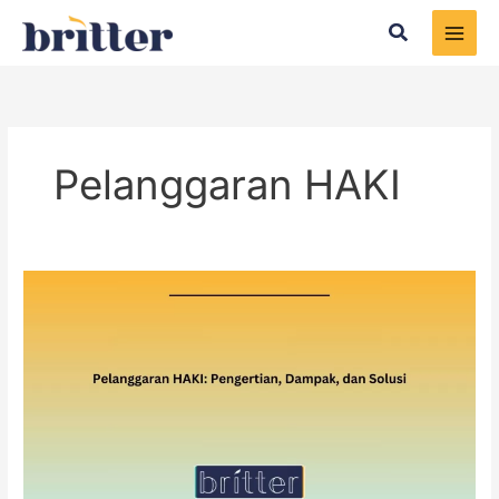
Skip
Search
to
content
Pelanggaran HAKI
Pelanggaran
HAKI:
Pengertian,
Dampak,
dan
Solusi