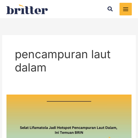
Skip
Search
to
content
pencampuran laut
dalam
Selat
Lifamatola
Jadi
Hotspot
Pencampuran
Laut