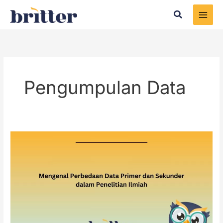
Skip
Search
to
content
Pengumpulan Data
Mengenal
Perbedaan
Data
Primer
dan
Sekunder
dalam
Penelitian