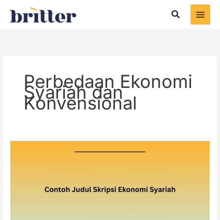
Skip
Search
to
content
Perbedaan Ekonomi
Syariah dan
Konvensional
Contoh
Judul
Skripsi
Ekonomi
Syariah