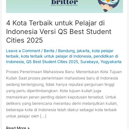
QS
Best
Student
Cities
4 Kota Terbaik untuk Pelajar di
2025
Indonesia Versi QS Best Student
Cities 2025
Leave a Comment
/
Berita
/
Bandung
,
jakarta
,
kota pelajar
terbaik
,
kota terbaik untuk pelajar di Indonesia
,
pendidikan di
Indonesia
,
QS Best Student Cities 2025
,
Surabaya
,
Yogyakarta
Proses Penerimaan Mahasiswa Baru: Menentukan Kota Tujuan
Kuliah Saat proses penerimaan mahasiswa baru di Indonesia
sedang berlangsung, tidak hanya reputasi perguruan tinggi
yang perlu dipertimbangkan. Kota tujuan kuliah juga
memainkan peran penting dalam keputusan tersebut. Untuk
detikers yang berencana merantau demi melanjutkan kuliah,
beberapa kota di Indonesia telah diakui sebagai kota terbaik
untuk pelajar oleh […]
Read More »