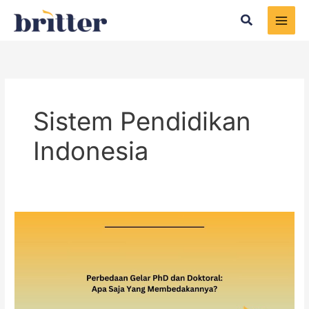
Skip
Search
to
content
Sistem Pendidikan
Indonesia
Perbedaan
Gelar
PhD
dan
Doktoral:
Apa