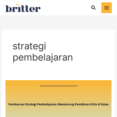
Skip
Search
to
content
strategi
pembelajaran
Pembaruan
Strategi
Pembelajaran:
Mendorong
Pemikiran
Kritis