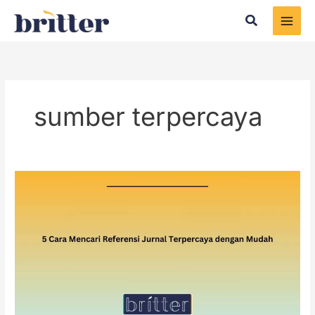
Skip
Search
to
content
sumber terpercaya
5
Cara
Mencari
Referensi
Jurnal
Terpercaya
dengan
Mudah