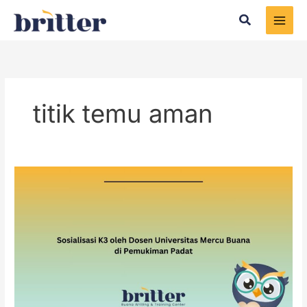
Skip
Search
to
content
titik temu aman
Sosialisasi
K3
oleh
Dosen
Universitas
Mercu
Buana
di
Pemukiman