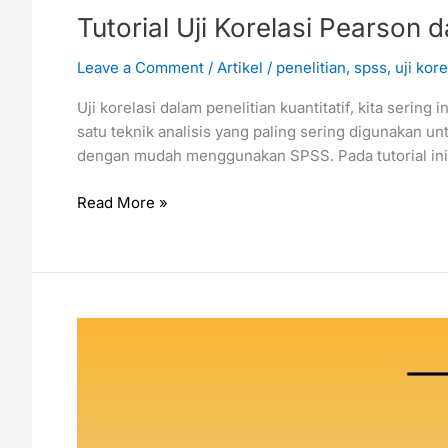
Tutorial Uji Korelasi Pears
Leave a Comment
/
Artikel
/
penelitian
,
spss
,
uji kore
Uji korelasi dalam penelitian kuantitatif, kita seri
satu teknik analisis yang paling sering digunakan u
dengan mudah menggunakan SPSS. Pada tutorial ini k
Read More »
Penggunaan
Uji
Korelasi
SPSS
dalam