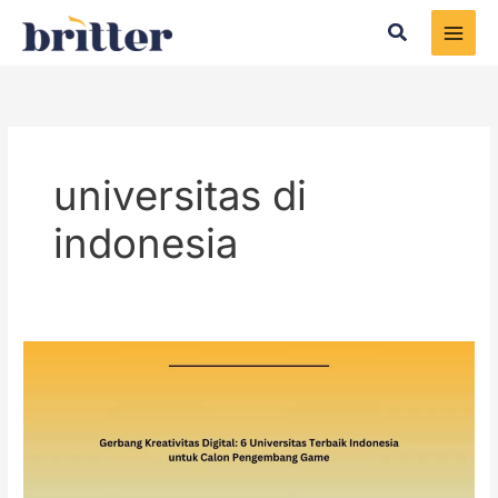
Skip
Search
to
content
universitas di
indonesia
Gerbang
Kreativitas
Digital:
6
Universitas
Terbaik