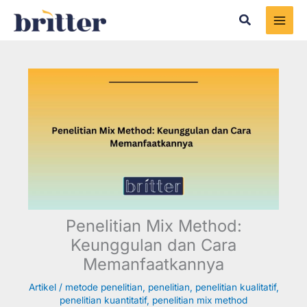
Skip
Search
to
content
Penelitian Mix Method:
Keunggulan dan Cara
Memanfaatkannya
Artikel
/
metode penelitian
,
penelitian
,
penelitian kualitatif
,
penelitian kuantitatif
,
penelitian mix method