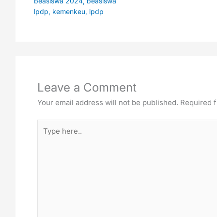
beasiswa 2024
,
beasiswa
lpdp
,
kemenkeu
,
lpdp
Leave a Comment
Your email address will not be published.
Required f
Type
here..