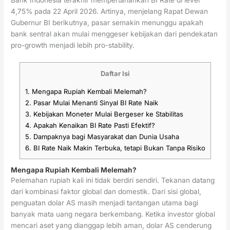
Bank Indonesia terakhir mempertahankan BI Rate di level
4,75% pada 22 April 2026. Artinya, menjelang Rapat Dewan
Gubernur BI berikutnya, pasar semakin menunggu apakah
bank sentral akan mulai menggeser kebijakan dari pendekatan
pro-growth menjadi lebih pro-stability.
Daftar Isi
1.
Mengapa Rupiah Kembali Melemah?
2.
Pasar Mulai Menanti Sinyal BI Rate Naik
3.
Kebijakan Moneter Mulai Bergeser ke Stabilitas
4.
Apakah Kenaikan BI Rate Pasti Efektif?
5.
Dampaknya bagi Masyarakat dan Dunia Usaha
6.
BI Rate Naik Makin Terbuka, tetapi Bukan Tanpa Risiko
Mengapa Rupiah Kembali Melemah?
Pelemahan rupiah kali ini tidak berdiri sendiri. Tekanan datang
dari kombinasi faktor global dan domestik. Dari sisi global,
penguatan dolar AS masih menjadi tantangan utama bagi
banyak mata uang negara berkembang. Ketika investor global
mencari aset yang dianggap lebih aman, dolar AS cenderung