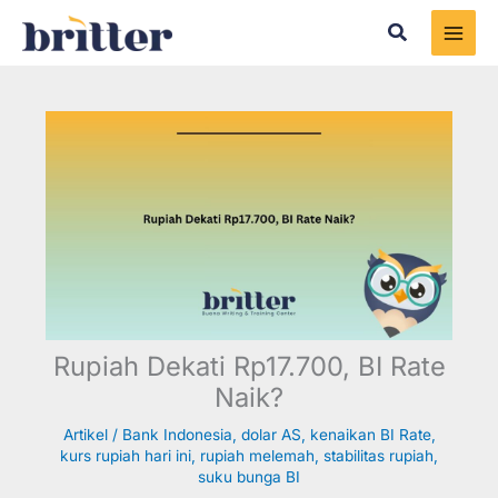
Skip
Search
to
content
Rupiah Dekati Rp17.700, BI Rate
Naik?
Artikel
/
Bank Indonesia
,
dolar AS
,
kenaikan BI Rate
,
kurs rupiah hari ini
,
rupiah melemah
,
stabilitas rupiah
,
suku bunga BI