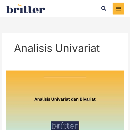
Skip
Search
to
content
Analisis Univariat
Analisis
Univariat
dan
Bivariat
dan
Cara
Olah
Datanya