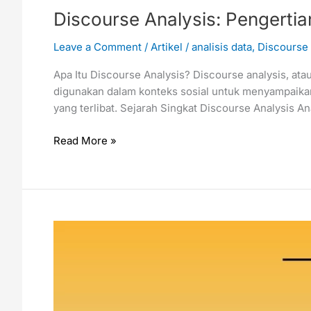
Discourse Analysis: Pengerti
Leave a Comment
/
Artikel
/
analisis data
,
Discourse 
Apa Itu Discourse Analysis? Discourse analysis, ata
digunakan dalam konteks sosial untuk menyampaikan m
yang terlibat. Sejarah Singkat Discourse Analysis A
Read More »
Analisis
Univariat
dan
Bivariat
dan