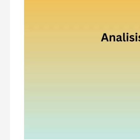
Cara
Olah
Datanya