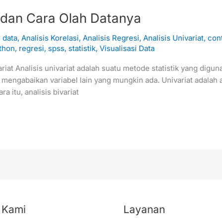
at dan Cara Olah Datanya
s data
,
Analisis Korelasi
,
Analisis Regresi
,
Analisis Univariat
,
cont
thon
,
regresi
,
spss
,
statistik
,
Visualisasi Data
variat Analisis univariat adalah suatu metode statistik yang dig
dan mengabaikan variabel lain yang mungkin ada. Univariat adalah a
 itu, analisis bivariat
 Kami
Layanan