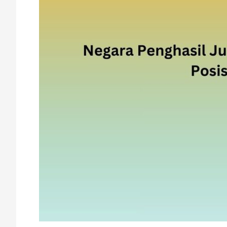
Terbanyak:
Posisi
Indonesia
Mengejutkan!