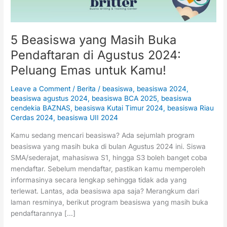
2024:
Peluang
Emas
untuk
5 Beasiswa yang Masih Buka
Kamu!
Pendaftaran di Agustus 2024:
Peluang Emas untuk Kamu!
Leave a Comment
/
Berita
/
beasiswa
,
beasiswa 2024
,
beasiswa agustus 2024
,
beasiswa BCA 2025
,
beasiswa
cendekia BAZNAS
,
beasiswa Kutai Timur 2024
,
beasiswa Riau
Cerdas 2024
,
beasiswa UII 2024
Kamu sedang mencari beasiswa? Ada sejumlah program
beasiswa yang masih buka di bulan Agustus 2024 ini. Siswa
SMA/sederajat, mahasiswa S1, hingga S3 boleh banget coba
mendaftar. Sebelum mendaftar, pastikan kamu memperoleh
informasinya secara lengkap sehingga tidak ada yang
terlewat. Lantas, ada beasiswa apa saja? Merangkum dari
laman resminya, berikut program beasiswa yang masih buka
pendaftarannya […]