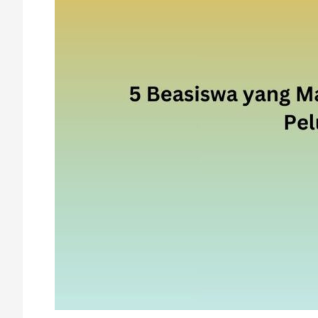
di
Agustus
2024:
Peluang
Emas
untuk
Kamu!