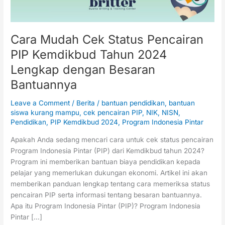
2024
Lengkap
dengan
Besaran
Cara Mudah Cek Status Pencairan
Bantuannya
PIP Kemdikbud Tahun 2024
Lengkap dengan Besaran
Bantuannya
Leave a Comment
/
Berita
/
bantuan pendidikan
,
bantuan
siswa kurang mampu
,
cek pencairan PIP
,
NIK
,
NISN
,
Pendidikan
,
PIP Kemdikbud 2024
,
Program Indonesia Pintar
Apakah Anda sedang mencari cara untuk cek status pencairan
Program Indonesia Pintar (PIP) dari Kemdikbud tahun 2024?
Program ini memberikan bantuan biaya pendidikan kepada
pelajar yang memerlukan dukungan ekonomi. Artikel ini akan
memberikan panduan lengkap tentang cara memeriksa status
pencairan PIP serta informasi tentang besaran bantuannya.
Apa itu Program Indonesia Pintar (PIP)? Program Indonesia
Pintar […]