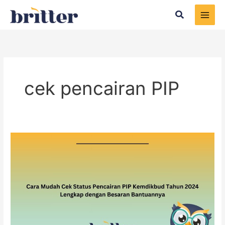
Skip
Search
to
content
cek pencairan PIP
Cara
Mudah
Cek
Status
Pencairan
PIP
Kemdikbud
Tahun