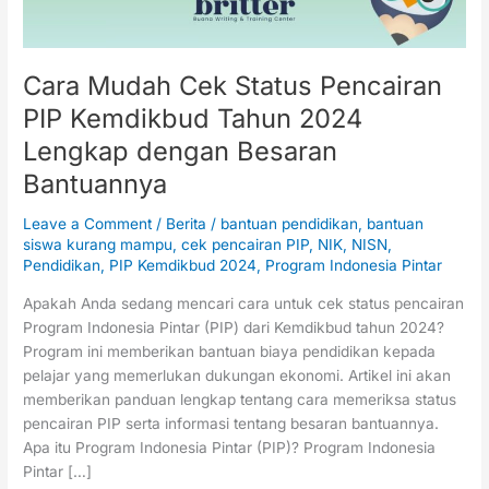
2024
Lengkap
dengan
Besaran
Cara Mudah Cek Status Pencairan
Bantuannya
PIP Kemdikbud Tahun 2024
Lengkap dengan Besaran
Bantuannya
Leave a Comment
/
Berita
/
bantuan pendidikan
,
bantuan
siswa kurang mampu
,
cek pencairan PIP
,
NIK
,
NISN
,
Pendidikan
,
PIP Kemdikbud 2024
,
Program Indonesia Pintar
Apakah Anda sedang mencari cara untuk cek status pencairan
Program Indonesia Pintar (PIP) dari Kemdikbud tahun 2024?
Program ini memberikan bantuan biaya pendidikan kepada
pelajar yang memerlukan dukungan ekonomi. Artikel ini akan
memberikan panduan lengkap tentang cara memeriksa status
pencairan PIP serta informasi tentang besaran bantuannya.
Apa itu Program Indonesia Pintar (PIP)? Program Indonesia
Pintar […]