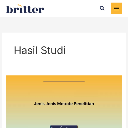
Skip
Search
to
content
Hasil Studi
Jenis
Jenis
Metode
Penelitian