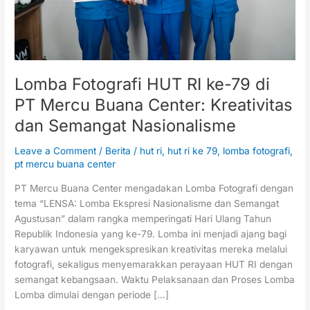
Mercu
Buana
Center:
Kreativitas
dan
Semangat
Lomba Fotografi HUT RI ke-79 di
Nasionalisme
PT Mercu Buana Center: Kreativitas
dan Semangat Nasionalisme
Leave a Comment
/
Berita
/
hut ri
,
hut ri ke 79
,
lomba fotografi
,
pt mercu buana center
PT Mercu Buana Center mengadakan Lomba Fotografi dengan
tema “LENSA: Lomba Ekspresi Nasionalisme dan Semangat
Agustusan” dalam rangka memperingati Hari Ulang Tahun
Republik Indonesia yang ke-79. Lomba ini menjadi ajang bagi
karyawan untuk mengekspresikan kreativitas mereka melalui
fotografi, sekaligus menyemarakkan perayaan HUT RI dengan
semangat kebangsaan. Waktu Pelaksanaan dan Proses Lomba
Lomba dimulai dengan periode […]