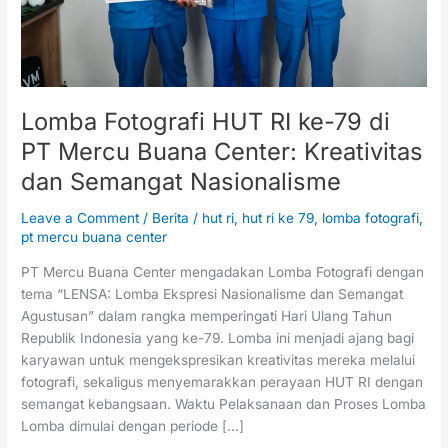
Mercu
Buana
Center:
Kreativitas
dan
Semangat
Lomba Fotografi HUT RI ke-79 di
Nasionalisme
PT Mercu Buana Center: Kreativitas
dan Semangat Nasionalisme
Leave a Comment
/
Berita
/
hut ri
,
hut ri ke 79
,
lomba fotografi
,
pt mercu buana center
PT Mercu Buana Center mengadakan Lomba Fotografi dengan
tema “LENSA: Lomba Ekspresi Nasionalisme dan Semangat
Agustusan” dalam rangka memperingati Hari Ulang Tahun
Republik Indonesia yang ke-79. Lomba ini menjadi ajang bagi
karyawan untuk mengekspresikan kreativitas mereka melalui
fotografi, sekaligus menyemarakkan perayaan HUT RI dengan
semangat kebangsaan. Waktu Pelaksanaan dan Proses Lomba
Lomba dimulai dengan periode […]