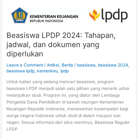
Beasiswa
LPDP
2024:
Tahapan,
Beasiswa LPDP 2024: Tahapan,
jadwal,
jadwal, dan dokumen yang
dan
dokumen
diperlukan
yang
diperlukan
Leave a Comment
/
Artikel
,
Berita
/
beasiswa
,
beasiswa 2024
,
beasiswa lpdp
,
kemenkeu
,
lpdp
Untuk kalian yang sedang mencari beasiswa, program
beasiswa LPDP menjadi salah satu pilihan yang menarik untuk
melanjutkan studi. Program ini, yang diatur oleh Lembaga
Pengelola Dana Pendidikan di bawah naungan Kementerian
Keuangan Republik Indonesia, menawarkan kesempatan bagi
warga negara Indonesia untuk studi di dalam maupun luar
negeri. Sesuai informasi dari situs resminya, Beasiswa Reguler
LPDP