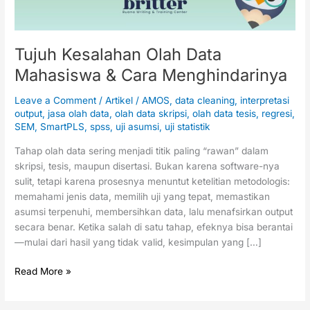
Tujuh Kesalahan Olah Data
Mahasiswa & Cara Menghindarinya
Leave a Comment
/
Artikel
/
AMOS
,
data cleaning
,
interpretasi
output
,
jasa olah data
,
olah data skripsi
,
olah data tesis
,
regresi
,
SEM
,
SmartPLS
,
spss
,
uji asumsi
,
uji statistik
Tahap olah data sering menjadi titik paling “rawan” dalam
skripsi, tesis, maupun disertasi. Bukan karena software-nya
sulit, tetapi karena prosesnya menuntut ketelitian metodologis:
memahami jenis data, memilih uji yang tepat, memastikan
asumsi terpenuhi, membersihkan data, lalu menafsirkan output
secara benar. Ketika salah di satu tahap, efeknya bisa berantai
—mulai dari hasil yang tidak valid, kesimpulan yang […]
Read More »