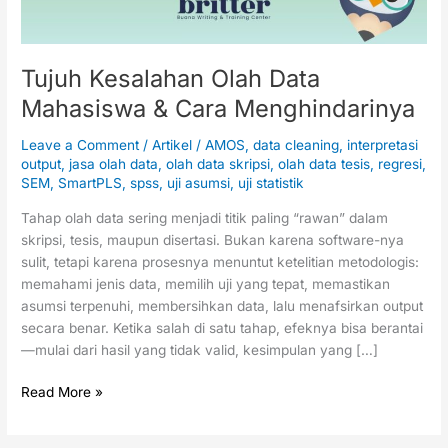
Tujuh Kesalahan Olah Data
Mahasiswa & Cara Menghindarinya
Leave a Comment
/
Artikel
/
AMOS
,
data cleaning
,
interpretasi
output
,
jasa olah data
,
olah data skripsi
,
olah data tesis
,
regresi
,
SEM
,
SmartPLS
,
spss
,
uji asumsi
,
uji statistik
Tahap olah data sering menjadi titik paling “rawan” dalam
skripsi, tesis, maupun disertasi. Bukan karena software-nya
sulit, tetapi karena prosesnya menuntut ketelitian metodologis:
memahami jenis data, memilih uji yang tepat, memastikan
asumsi terpenuhi, membersihkan data, lalu menafsirkan output
secara benar. Ketika salah di satu tahap, efeknya bisa berantai
—mulai dari hasil yang tidak valid, kesimpulan yang […]
Read More »