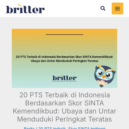
Skip
Search
to
content
20 PTS Terbaik di Indonesia
Berdasarkan Skor SINTA
Kemendikbud: Ubaya dan Untar
Menduduki Peringkat Teratas
Berita
/
20 PTS terbaik
,
Skor SINTA tertinggi