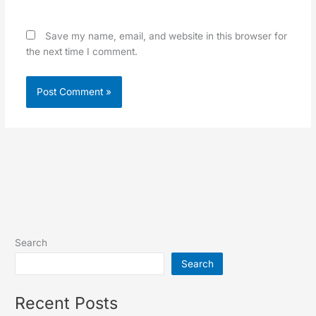
Save my name, email, and website in this browser for
the next time I comment.
Search
Search
Recent Posts