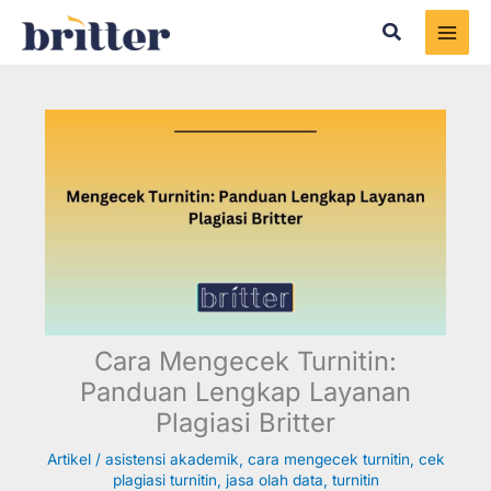
Skip
Search
to
content
Cara Mengecek Turnitin:
Panduan Lengkap Layanan
Plagiasi Britter
Artikel
/
asistensi akademik
,
cara mengecek turnitin
,
cek
plagiasi turnitin
,
jasa olah data
,
turnitin