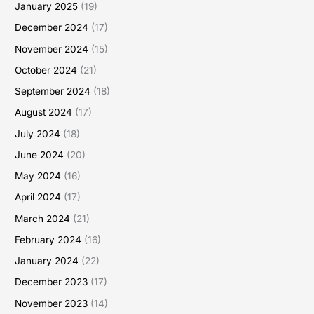
January 2025
(19)
December 2024
(17)
November 2024
(15)
October 2024
(21)
September 2024
(18)
August 2024
(17)
July 2024
(18)
June 2024
(20)
May 2024
(16)
April 2024
(17)
March 2024
(21)
February 2024
(16)
January 2024
(22)
December 2023
(17)
November 2023
(14)