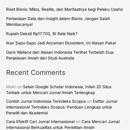
Riset Bisnis: Mitos, Realita, dan Manfaatnya bagi Pelaku Usaha
Perbedaan Data dan Insight dalam Bisnis: Jangan Salah
Membacanya!
Rupiah Dekati Rp17.700, BI Rate Naik?
Ikan Sapu-Sapu Jadi Ancaman Ekosistem, Ini Alasan Pakar
Garis Wallace dan Alasan Indonesia Terlihat Terbelah Dua:
Penjelasan Ilmiah dari Studi Australia
Recent Comments
Malki
on
Selain Google Scholar Indonesia, Inilah 20 Situs
Terbaik untuk Mencari Jurnal Ilmiah Terlengkap
Contoh Jurnal Indonesia Terindeks Scopus
on
Daftar Jurnal
Internasional Terindeks Scopus: Panduan Lengkap untuk
Peneliti dan Akademisi
Cara Efektif Cari Jurnal Internasional
on
Cara Mencari Jurnal
Internasional Berkualitas untuk Penelitian Ilmiah