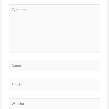
Type
here..
Name*
Email*
Website