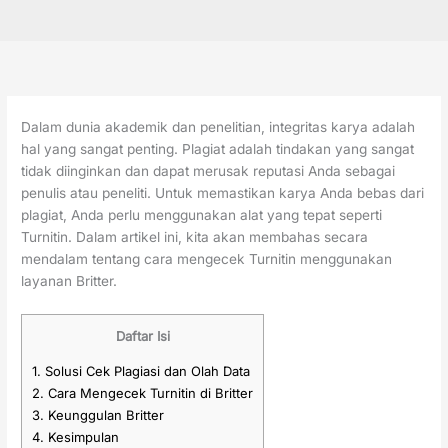
Dalam dunia akademik dan penelitian, integritas karya adalah
hal yang sangat penting. Plagiat adalah tindakan yang sangat
tidak diinginkan dan dapat merusak reputasi Anda sebagai
penulis atau peneliti. Untuk memastikan karya Anda bebas dari
plagiat, Anda perlu menggunakan alat yang tepat seperti
Turnitin. Dalam artikel ini, kita akan membahas secara
mendalam tentang cara mengecek Turnitin menggunakan
layanan Britter.
Daftar Isi
1.
Solusi Cek Plagiasi dan Olah Data
2.
Cara Mengecek Turnitin di Britter
3.
Keunggulan Britter
4.
Kesimpulan