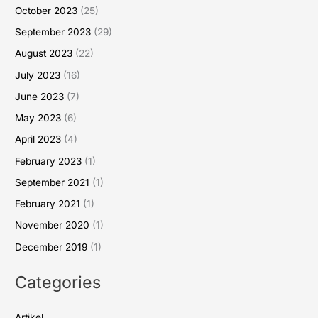
October 2023
(25)
September 2023
(29)
August 2023
(22)
July 2023
(16)
June 2023
(7)
May 2023
(6)
April 2023
(4)
February 2023
(1)
September 2021
(1)
February 2021
(1)
November 2020
(1)
December 2019
(1)
Categories
Artikel