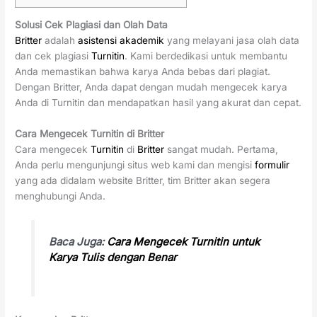
Solusi Cek Plagiasi dan Olah Data
Britter
adalah
asistensi akademik
yang melayani jasa olah data
dan cek plagiasi
Turnitin
. Kami berdedikasi untuk membantu
Anda memastikan bahwa karya Anda bebas dari plagiat.
Dengan Britter, Anda dapat dengan mudah mengecek karya
Anda di Turnitin dan mendapatkan hasil yang akurat dan cepat.
Cara Mengecek Turnitin di Britter
Cara mengecek
Turnitin
di
Britter
sangat mudah. Pertama,
Anda perlu mengunjungi situs web kami dan mengisi
formulir
yang ada didalam website Britter, tim Britter akan segera
menghubungi Anda.
Baca Juga:
Cara Mengecek Turnitin untuk
Karya Tulis dengan Benar