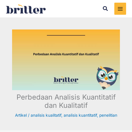
Skip
Search
to
content
Perbedaan Analisis Kuantitatif
dan Kualitatif
Artikel
/
analisis kualitatif
,
analisis kuantitatif
,
penelitian