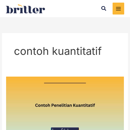
Skip
Search
to
content
contoh kuantitatif
Contoh
Penelitian
Kuantitatif