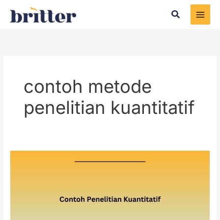
Skip
Search
to
content
contoh metode
penelitian kuantitatif
Contoh
Penelitian
Kuantitatif