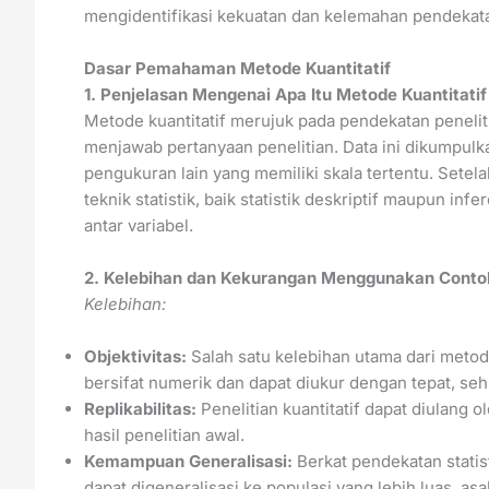
mengidentifikasi kekuatan dan kelemahan pendekatan
Dasar Pemahaman Metode Kuantitatif
1. Penjelasan Mengenai Apa Itu Metode Kuantitatif
Metode kuantitatif merujuk pada pendekatan peneli
menjawab pertanyaan penelitian. Data ini dikumpulka
pengukuran lain yang memiliki skala tertentu. Sete
teknik statistik, baik statistik deskriptif maupun i
antar variabel.
2. Kelebihan dan Kekurangan Menggunakan Contoh
Kelebihan:
Objektivitas:
Salah satu kelebihan utama dari metode
bersifat numerik dan dapat diukur dengan tepat, sehin
Replikabilitas:
Penelitian kuantitatif dapat diulang 
hasil penelitian awal.
Kemampuan Generalisasi:
Berkat pendekatan statisti
dapat digeneralisasi ke populasi yang lebih luas, as