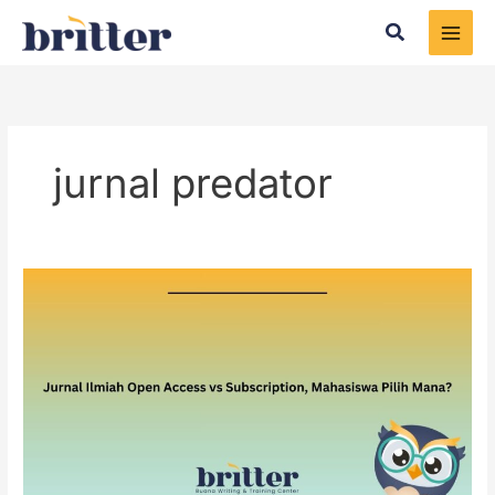
Skip
Search
to
content
jurnal predator
Jurnal
Ilmiah
Open
Access
vs
Subscription,
Mahasiswa
Pilih
Mana?