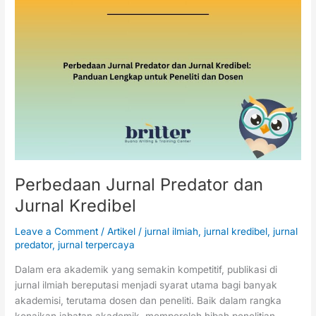
Perbedaan
Jurnal
Predator
dan
Jurnal
Kredibel
Perbedaan Jurnal Predator dan
Jurnal Kredibel
Leave a Comment
/
Artikel
/
jurnal ilmiah
,
jurnal kredibel
,
jurnal
predator
,
jurnal terpercaya
Dalam era akademik yang semakin kompetitif, publikasi di
jurnal ilmiah bereputasi menjadi syarat utama bagi banyak
akademisi, terutama dosen dan peneliti. Baik dalam rangka
kenaikan jabatan akademik, memperoleh hibah penelitian,