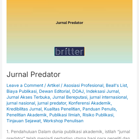
Predator
Jurnal Predator
Leave a Comment
/
Artikel
/
Asosiasi Profesional
,
Beall's List
,
Biaya Publikasi
,
Dewan Editorial
,
DOAJ
,
Indeksasi Jurnal
,
Jurnal Akses Terbuka
,
Jurnal Bereputasi
,
jurnal internasional
,
jurnal nasional
,
jurnal predator
,
Konferensi Akademik
,
Kredibilitas Jurnal
,
Kualitas Penelitian
,
Panduan Penulis
,
Penelitian Akademik
,
Publikasi Ilmiah
,
Risiko Publikasi
,
Tinjauan Sejawat
,
Workshop Penulisan
1. Pendahuluan Dalam dunia publikasi akademik, istilah “jurnal
predator” telah menjadi perhatian utama bagi para peneliti dan