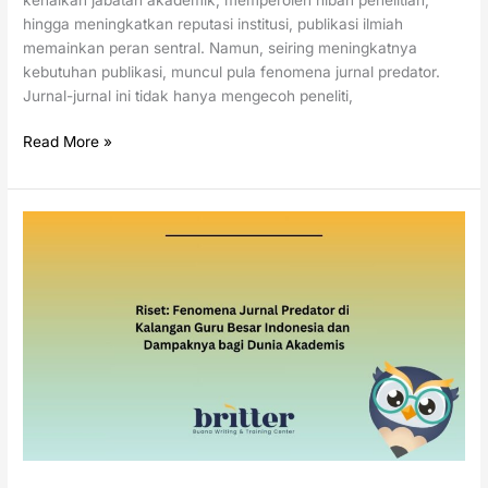
hingga meningkatkan reputasi institusi, publikasi ilmiah
memainkan peran sentral. Namun, seiring meningkatnya
kebutuhan publikasi, muncul pula fenomena jurnal predator.
Jurnal-jurnal ini tidak hanya mengecoh peneliti,
Read More »
Riset:
Fenomena
Jurnal
Predator
di
Kalangan
Guru
Besar
Indonesia
dan
Dampaknya
bagi