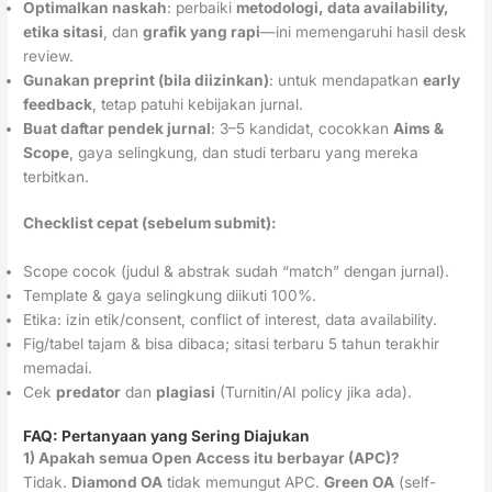
Optimalkan naskah
: perbaiki
metodologi, data availability,
etika sitasi
, dan
grafik yang rapi
—ini memengaruhi hasil desk
review.
Gunakan preprint (bila diizinkan)
: untuk mendapatkan
early
feedback
, tetap patuhi kebijakan jurnal.
Buat daftar pendek jurnal
: 3–5 kandidat, cocokkan
Aims &
Scope
, gaya selingkung, dan studi terbaru yang mereka
terbitkan.
Checklist cepat (sebelum submit):
Scope cocok (judul & abstrak sudah “match” dengan jurnal).
Template & gaya selingkung diikuti 100%.
Etika: izin etik/consent, conflict of interest, data availability.
Fig/tabel tajam & bisa dibaca; sitasi terbaru 5 tahun terakhir
memadai.
Cek
predator
dan
plagiasi
(Turnitin/AI policy jika ada).
FAQ: Pertanyaan yang Sering Diajukan
1) Apakah semua Open Access itu berbayar (APC)?
Tidak.
Diamond OA
tidak memungut APC.
Green OA
(self-