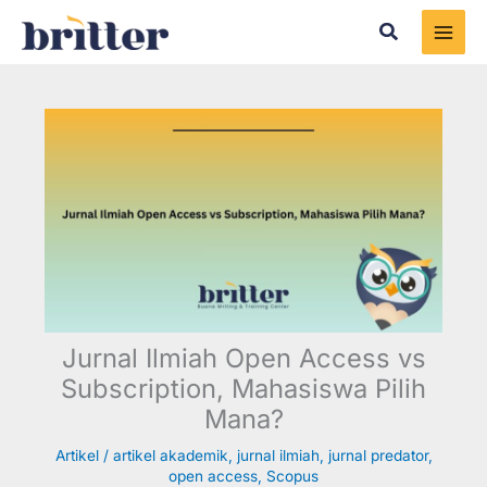
Skip
Search
to
content
Jurnal Ilmiah Open Access vs
Subscription, Mahasiswa Pilih
Mana?
Artikel
/
artikel akademik
,
jurnal ilmiah
,
jurnal predator
,
open access
,
Scopus