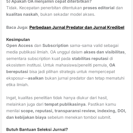
5) Apakah OA menjamin cepat diterbitkan?
Tidak. Kecepatan penerbitan ditentukan
proses editorial
dan
kualitas naskah
, bukan sekadar model akses.
Baca Juga:
Perbedaan Jurnal Predator dan Jurnal Kredibel
Kesimpulan
Open Access
dan
Subscription
sama-sama valid sebagai
media publikasi ilmiah. OA unggul dalam
akses dan visibilitas
,
sementara subscription kuat pada
stabilitas reputasi
di
ekosistem institusi. Untuk mahasiswa/peneliti pemula,
OA
bereputasi
bisa jadi pilihan strategis untuk mempercepat
eksposur—
asalkan
bukan jurnal predator dan tetap mematuhi
etika ilmiah.
Ingat, kualitas penelitian tidak hanya diukur dari hasil,
melainkan juga dari
tempat publikasinya
. Pastikan kamu
menilai
scope, reputasi, transparansi review, indexing, DOI,
dan kebijakan biaya
sebelum menekan tombol submit.
Butuh Bantuan Seleksi Jurnal?