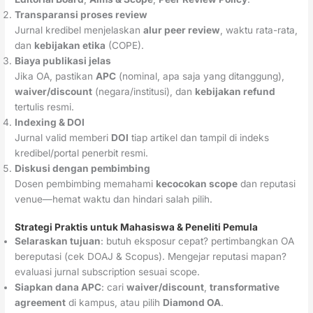
Transparansi proses review
Jurnal kredibel menjelaskan
alur peer review
, waktu rata-rata,
dan
kebijakan etika
(COPE).
Biaya publikasi jelas
Jika OA, pastikan
APC
(nominal, apa saja yang ditanggung),
waiver/discount
(negara/institusi), dan
kebijakan refund
tertulis resmi.
Indexing & DOI
Jurnal valid memberi
DOI
tiap artikel dan tampil di indeks
kredibel/portal penerbit resmi.
Diskusi dengan pembimbing
Dosen pembimbing memahami
kecocokan scope
dan reputasi
venue—hemat waktu dan hindari salah pilih.
Strategi Praktis untuk Mahasiswa & Peneliti Pemula
Selaraskan tujuan
: butuh eksposur cepat? pertimbangkan OA
bereputasi (cek DOAJ & Scopus). Mengejar reputasi mapan?
evaluasi jurnal subscription sesuai scope.
Siapkan dana APC
: cari
waiver/discount
,
transformative
agreement
di kampus, atau pilih
Diamond OA
.