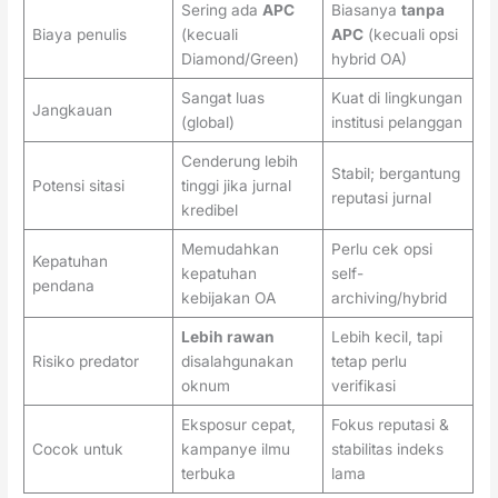
Sering ada
APC
Biasanya
tanpa
Biaya penulis
(kecuali
APC
(kecuali opsi
Diamond/Green)
hybrid OA)
Sangat luas
Kuat di lingkungan
Jangkauan
(global)
institusi pelanggan
Cenderung lebih
Stabil; bergantung
Potensi sitasi
tinggi jika jurnal
reputasi jurnal
kredibel
Memudahkan
Perlu cek opsi
Kepatuhan
kepatuhan
self-
pendana
kebijakan OA
archiving/hybrid
Lebih rawan
Lebih kecil, tapi
Risiko predator
disalahgunakan
tetap perlu
oknum
verifikasi
Eksposur cepat,
Fokus reputasi &
Cocok untuk
kampanye ilmu
stabilitas indeks
terbuka
lama