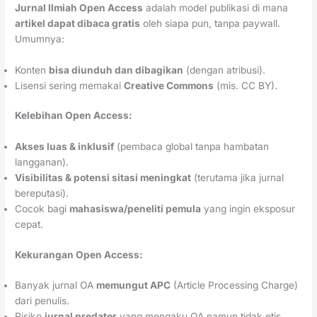
Jurnal Ilmiah Open Access
adalah model publikasi di mana
artikel dapat dibaca gratis
oleh siapa pun, tanpa paywall.
Umumnya:
Konten
bisa diunduh dan dibagikan
(dengan atribusi).
Lisensi sering memakai
Creative Commons
(mis. CC BY).
Kelebihan Open Access:
Akses luas & inklusif
(pembaca global tanpa hambatan
langganan).
Visibilitas & potensi sitasi meningkat
(terutama jika jurnal
bereputasi).
Cocok bagi
mahasiswa/peneliti pemula
yang ingin eksposur
cepat.
Kekurangan Open Access:
Banyak jurnal OA
memungut APC
(Article Processing Charge)
dari penulis.
Risiko
jurnal predator
yang mengaku OA namun tidak etis.