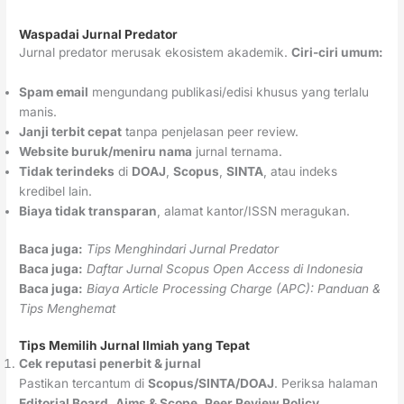
Waspadai Jurnal Predator
Jurnal predator merusak ekosistem akademik.
Ciri-ciri umum:
Spam email
mengundang publikasi/edisi khusus yang terlalu
manis.
Janji terbit cepat
tanpa penjelasan peer review.
Website buruk/meniru nama
jurnal ternama.
Tidak terindeks
di
DOAJ
,
Scopus
,
SINTA
, atau indeks
kredibel lain.
Biaya tidak transparan
, alamat kantor/ISSN meragukan.
Baca juga:
Tips Menghindari Jurnal Predator
Baca juga:
Daftar Jurnal Scopus Open Access di Indonesia
Baca juga:
Biaya Article Processing Charge (APC): Panduan &
Tips Menghemat
Tips Memilih Jurnal Ilmiah yang Tepat
Cek reputasi penerbit & jurnal
Pastikan tercantum di
Scopus/SINTA/DOAJ
. Periksa halaman
Editorial Board
,
Aims & Scope
,
Peer Review Policy
.