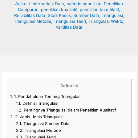
Artikel
/
Interpretasi Data
,
metode penelitian
,
Penelitian
Campuran
,
penelitian kualitatif
,
penelitian kuantitatif
,
Reliabilitas Data
,
Studi Kasus
,
Sumber Data
,
Triangulasi
,
Triangulasi Metode
,
Triangulasi Teori
,
Triangulasi Waktu
,
Validitas Data
Daftar Isi
1.
1. Pendahuluan Tentang Triangulasi
1.1.
Definisi Triangulasi
1.2.
Pentingnya Triangulasi dalam Penelitian Kualitatif
2.
2. Jenis-Jenis Triangulasi
2.1.
Triangulasi Sumber Data
2.2.
Triangulasi Metode
2.3.
Triangulasi Teori